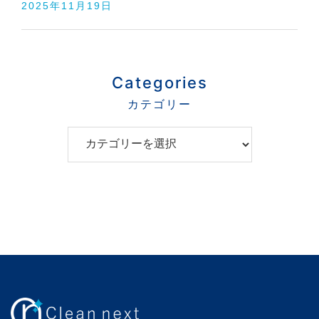
2025年11月19日
Categories
C
a
t
e
g
o
r
i