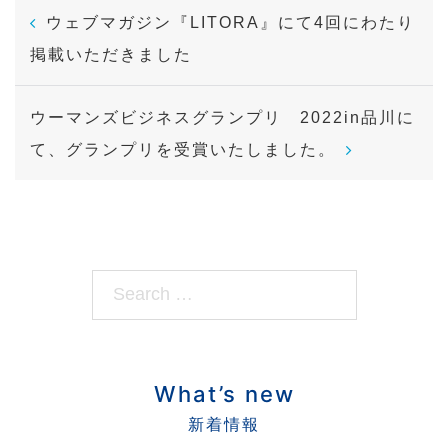
P
ウェブマガジン『LITORA』にて4回にわたり
o
掲載いただきました
s
t
ウーマンズビジネスグランプリ 2022in品川に
n
て、グランプリを受賞いたしました。
a
v
i
g
a
S
t
e
i
o
a
n
r
What’s new
c
h…