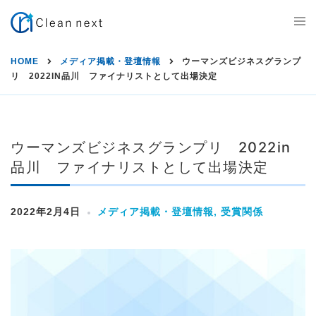
S
T
k
o
g
i
g
HOME
メディア掲載・登壇情報
ウーマンズビジネスグランプ
l
p
リ 2022IN品川 ファイナリストとして出場決定
e
m
t
e
n
o
u
c
ウーマンズビジネスグランプリ 2022in
品川 ファイナリストとして出場決定
o
n
2022年2月4日
メディア掲載・登壇情報
,
受賞関係
t
e
n
t