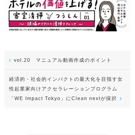
P
vol.20 マニュアル動画作成のポイント
o
s
経済的・社会的インパクトの最大化を目指す女
t
性起業家向けアクセラレーションプログラム
n
「WE Impact Tokyo」にClean nextが採択
a
v
i
g
a