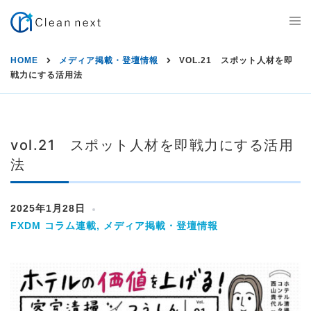
S
T
k
o
g
i
g
HOME
メディア掲載・登壇情報
VOL.21 スポット人材を即
l
p
戦力にする活用法
e
m
t
e
n
o
u
c
vol.21 スポット人材を即戦力にする活用
法
o
n
2025年1月28日
t
FXDM コラム連載
,
メディア掲載・登壇情報
e
n
t