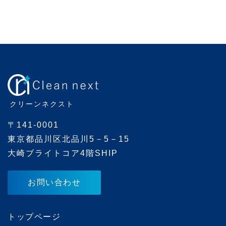
e
g
o
r
i
e
クリーンネクスト
s
〒141-0001
東京都品川区北品川5－5－15
大崎ブライトコア4階SHIP
お問い合わせ
トップページ