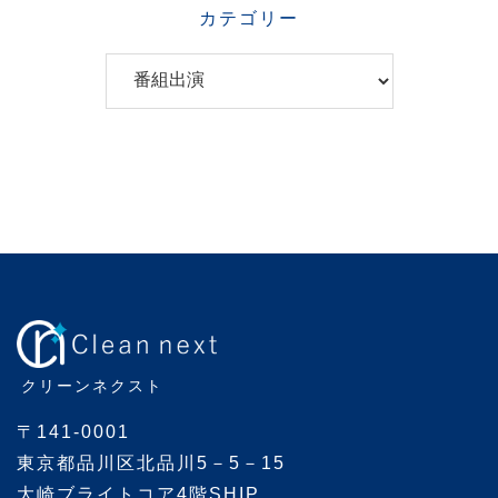
C
a
t
e
g
o
r
i
e
クリーンネクスト
s
〒141-0001
東京都品川区北品川5－5－15
大崎ブライトコア4階SHIP