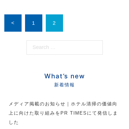
投
<
1
2
稿
の
S
ペ
e
ー
a
ジ
r
送
What’s new
c
り
h…
メディア掲載のお知らせ｜ホテル清掃の価値向
上に向けた取り組みをPR TIMESにて発信しま
した