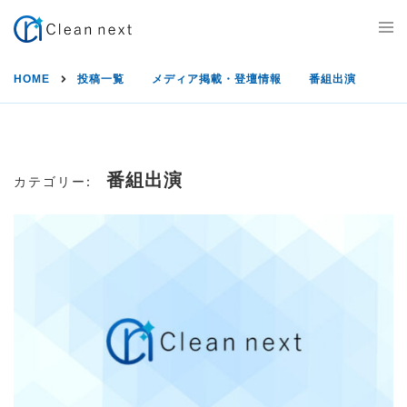
S
T
k
o
g
i
g
HOME
投稿一覧
メディア掲載・登壇情報
番組出演
l
p
e
m
t
e
n
o
u
番組出演
カテゴリー:
c
o
n
t
e
n
t